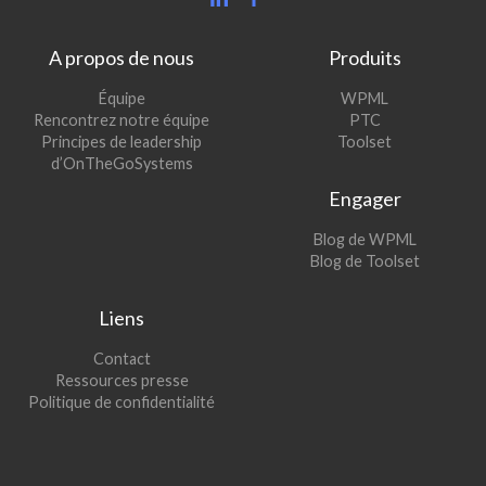
A propos de nous
Produits
(s’ouvre
Équipe
WPML
(s’ouvre
dans
Rencontrez notre équipe
PTC
dans
une
(s’ouvre
Principes de leadership
Toolset
une
nouvelle
dans
d’OnTheGoSystems
nouvelle
fenêtre)
une
Engager
fenêtre)
nouvelle
fenêtre)
(s’ouvre
Blog de WPML
dans
(s’ouvre
Blog de Toolset
une
dans
nouvelle
une
Liens
fenêtre)
nouvelle
fenêtre)
Contact
Ressources presse
Politique de confidentialité