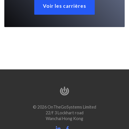
Voir les carrières
© 2026 OnTheGoSystems Limited
22/f 3 Lockhart road
Wanchai Hong Kong