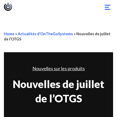
Basc
la
navig
Home
»
Actualités d’OnTheGoSystems
»
Nouvelles de juillet
de l’OTGS
Nouvelles sur les produits
Nouvelles de juillet
de l’OTGS