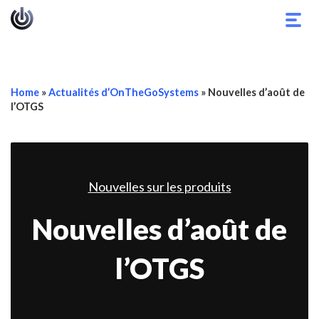
Basc
la
navig
Home
»
Actualités d’OnTheGoSystems
»
Nouvelles d’août de
l’OTGS
Nouvelles sur les produits
Nouvelles d’août de
l’OTGS