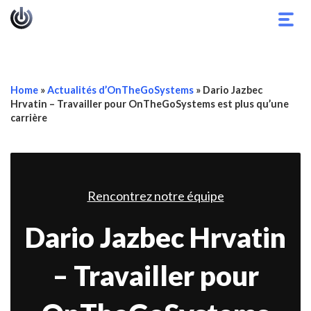
Basc
la
navig
Home
»
Actualités d’OnTheGoSystems
»
Dario Jazbec
Hrvatin – Travailler pour OnTheGoSystems est plus qu’une
carrière
Rencontrez notre équipe
Dario Jazbec Hrvatin
– Travailler pour