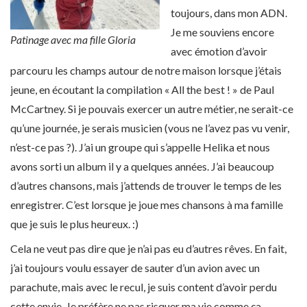
toujours, dans mon ADN.
Je me souviens encore
Patinage avec ma fille Gloria
avec émotion d’avoir
parcouru les champs autour de notre maison lorsque j’étais
jeune, en écoutant la compilation « All the best ! » de Paul
McCartney. Si je pouvais exercer un autre métier, ne serait-ce
qu’une journée, je serais musicien (vous ne l’avez pas vu venir,
n’est-ce pas ?). J’ai un groupe qui s’appelle Helika et nous
avons sorti un album il y a quelques années. J’ai beaucoup
d’autres chansons, mais j’attends de trouver le temps de les
enregistrer. C’est lorsque je joue mes chansons à ma famille
que je suis le plus heureux. :)
Cela ne veut pas dire que je n’ai pas eu d’autres rêves. En fait,
j’ai toujours voulu essayer de sauter d’un avion avec un
parachute, mais avec le recul, je suis content d’avoir perdu
cette envie. Je préfère ne pas risquer ma vie comme ça