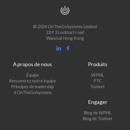
© 2026 OnTheGoSystems Limited
22/f 3 Lockhart road
Wanchai Hong Kong
A propos de nous
Produits
(s’ouvre
Équipe
WPML
(s’ouvre
dans
Rencontrez notre équipe
PTC
dans
une
(s’ouvre
Principes de leadership
Toolset
une
nouvelle
dans
d’OnTheGoSystems
nouvelle
fenêtre)
une
Engager
fenêtre)
nouvelle
fenêtre)
(s’ouvre
Blog de WPML
dans
(s’ouvre
Blog de Toolset
une
dans
nouvelle
une