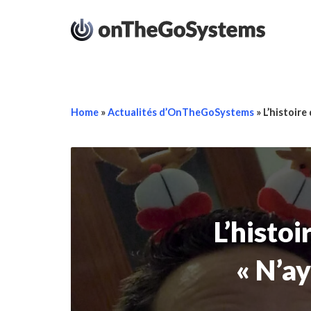
Home
»
Actualités d’OnTheGoSystems
»
L’histoire
L’histoi
« N’ay