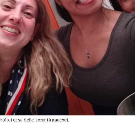
oite) et sa belle-sœur (à gauche).