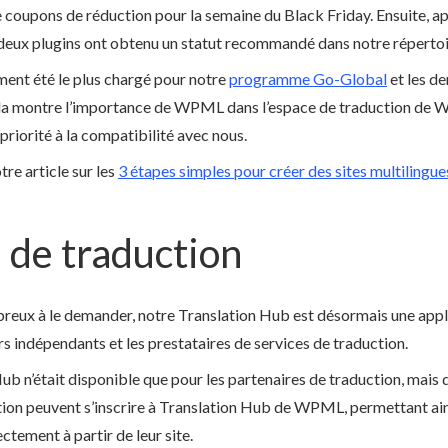
oupons de réduction pour la semaine du Black Friday. Ensuite, apr
 deux plugins ont obtenu un statut recommandé dans notre répertoi
ent été le plus chargé pour notre
programme Go-Global
et les d
ela montre l’importance de WPML dans l’espace de traduction de W
priorité à la compatibilité avec nous.
re article sur les
3 étapes simples pour créer des sites multilingue
 de traduction
reux à le demander, notre Translation Hub est désormais une appli
s indépendants et les prestataires de services de traduction.
ub n’était disponible que pour les partenaires de traduction, mais 
tion peuvent s’inscrire à Translation Hub de WPML, permettant ains
ctement à partir de leur site.