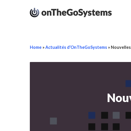
Home
»
Actualités d’OnTheGoSystems
»
Nouvelles
Nouv