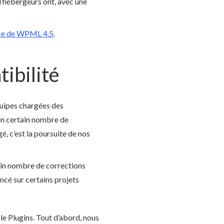
 d’hébergeurs ont, avec une
nce de WPML 4.5
.
ibilité
uipes chargées des
 un certain nombre de
é, c’est la poursuite de nos
tain nombre de corrections
é sur certains projets
e Plugins. Tout d’abord, nous