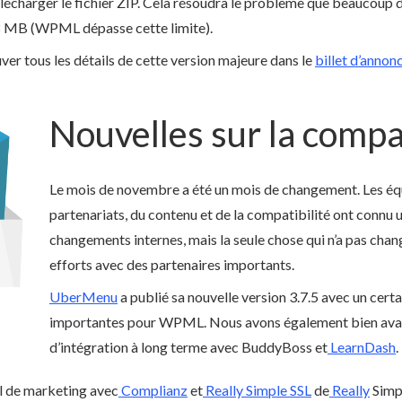
à télécharger le fichier ZIP. Cela résoudra le problème que beaucoup
 8 MB (WPML dépasse cette limite).
ver tous les détails de cette version majeure dans le
billet d’anno
Nouvelles sur la compat
Le mois de novembre a été un mois de changement. Les éq
partenariats, du contenu et de la compatibilité ont connu
changements internes, mais la seule chose qui n’a pas chang
efforts avec des partenaires importants.
UberMenu
a publié sa nouvelle version 3.7.5 avec un cer
importantes pour WPML. Nous avons également bien avanc
d’intégration à long terme avec BuddyBoss et
LearnDash
.
il de marketing avec
Complianz
et
Really Simple SSL
de
Really
Simpl