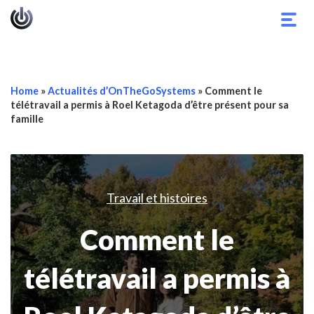
Basc
la
navig
Home
»
Actualités d’OnTheGoSystems
»
Comment le
télétravail a permis à Roel Ketagoda d’être présent pour sa
famille
Travail et histoires
Comment le
télétravail a permis à