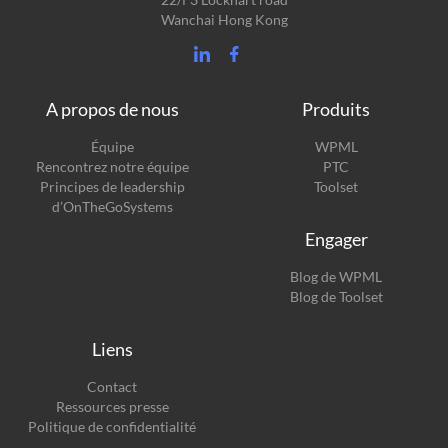
Wanchai Hong Kong
A propos de nous
Produits
(s’ouvre
Équipe
WPML
(s’ouvre
dans
Rencontrez notre équipe
PTC
dans
une
(s’ouvre
Principes de leadership
Toolset
une
nouvelle
dans
d’OnTheGoSystems
nouvelle
fenêtre)
une
Engager
fenêtre)
nouvelle
fenêtre)
(s’ouvre
Blog de WPML
dans
(s’ouvre
Blog de Toolset
une
dans
nouvelle
une
Liens
fenêtre)
nouvelle
fenêtre)
Contact
Ressources presse
Politique de confidentialité