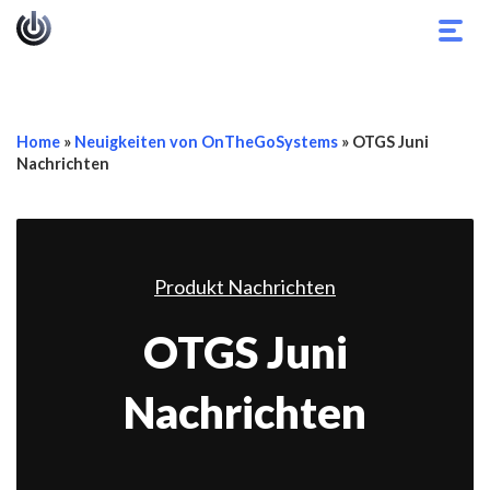
Navi
umsc
Home
»
Neuigkeiten von OnTheGoSystems
»
OTGS Juni
Nachrichten
Produkt Nachrichten
OTGS Juni
Nachrichten