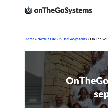
Home
»
Noticias de OnTheGoSystems
»
OnTheGoSys
OnTheGoS
sep