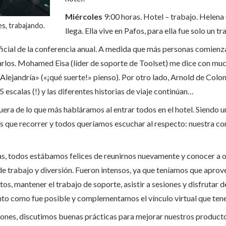
Miércoles
9:00 horas. Hotel – trabajo. Helena
s, trabajando.
llega. Ella vive en Pafos, para ella fue solo un 
oficial de la conferencia anual. A medida que más personas comienza
arlos. Mohamed Eisa (líder de soporte de Toolset) me dice con muc
 Alejandría» («¡qué suerte!» pienso). Por otro lado, Arnold de Col
escalas (!) y las diferentes historias de viaje continúan…
uera de lo que más habláramos al entrar todos en el hotel. Siendo u
s que recorrer y todos queríamos escuchar al respecto: nuestra con
ias, todos estábamos felices de reunirnos nuevamente y conocer a o
de trabajo y diversión. Fueron intensos, ya que teníamos que apro
os, mantener el trabajo de soporte, asistir a sesiones y disfrutar 
nto como fue posible y complementamos el vínculo virtual que ten
siones, discutimos buenas prácticas para mejorar nuestros productos