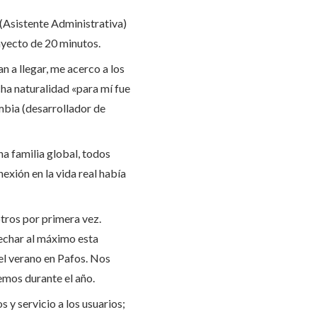
 (Asistente Administrativa)
trayecto de 20 minutos.
n a llegar, me acerco a los
ha naturalidad «para mí fue
ombia (desarrollador de
na familia global, todos
exión en la vida real había
tros por primera vez.
vechar al máximo esta
del verano en Pafos. Nos
emos durante el año.
 y servicio a los usuarios;