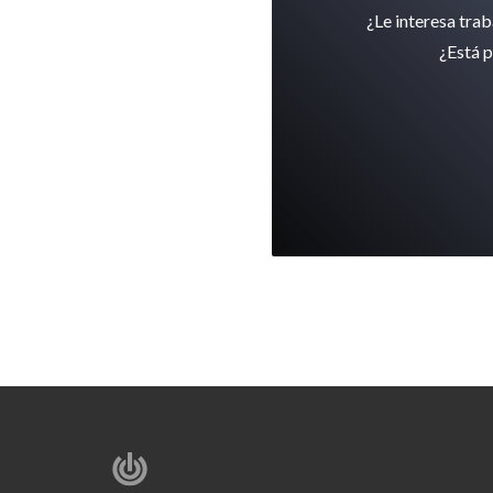
¿Le interesa tra
¿Está p