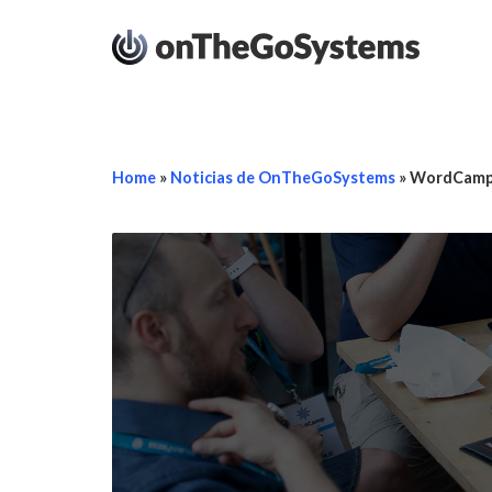
Home
»
Noticias de OnTheGoSystems
»
WordCamp