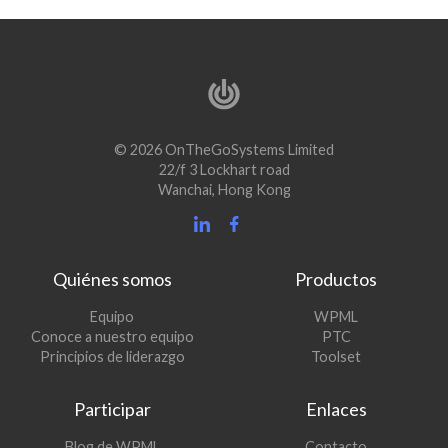
© 2026 OnTheGoSystems Limited
22/f 3 Lockhart road
Wanchai, Hong Kong
Quiénes somos
Productos
(se
Equipo
WPML
(se
abre
Conoce a nuestro equipo
PTC
abre
en
(se
Principios de liderazgo
Toolset
en
una
abre
una
nueva
en
Participar
Enlaces
nueva
ventana)
una
ventana)
nueva
(se
Blog de WPML
Contacto