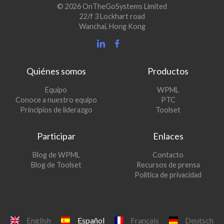
© 2026 OnTheGoSystems Limited
22/f 3 Lockhart road
Wanchai, Hong Kong
Quiénes somos
Productos
(se
Equipo
WPML
(se
abre
Conoce a nuestro equipo
PTC
abre
en
(se
Principios de liderazgo
Toolset
en
una
abre
una
nueva
en
Participar
Enlaces
nueva
ventana)
una
ventana)
nueva
(se
Blog de WPML
Contacto
ventana)
abre
(se
Blog de Toolset
Recursos de prensa
en
abre
Política de privacidad
una
en
nueva
una
ventana)
nueva
ventana)
English
Español
Français
Deutsch