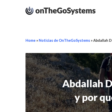
Home
»
Noticias de OnTheGoSystems
»
Abdallah D
Abdallah D
y por qu