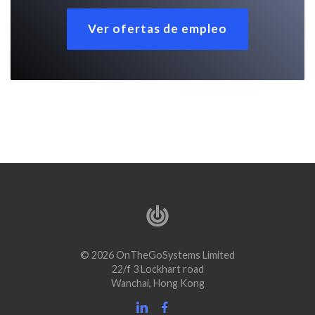
Ver ofertas de empleo
© 2026 OnTheGoSystems Limited
22/f 3 Lockhart road
Wanchai, Hong Kong