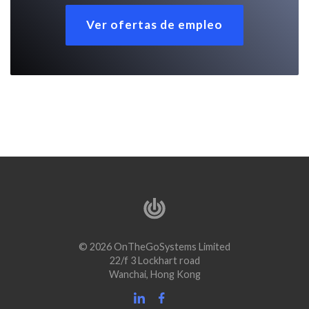
Ver ofertas de empleo
© 2026 OnTheGoSystems Limited
22/f 3 Lockhart road
Wanchai, Hong Kong