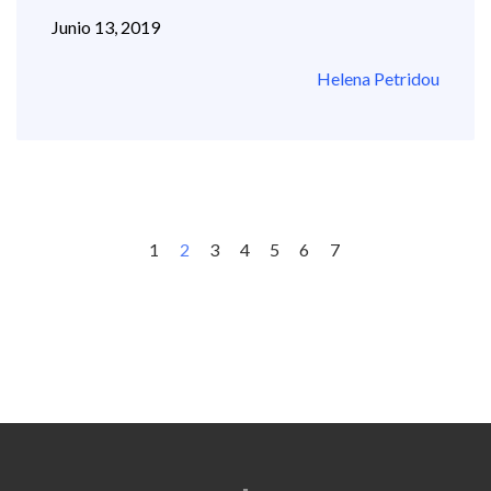
Junio 13, 2019
Helena Petridou
1
2
3
4
5
6
7