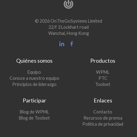
© 2026 OnTheGoSystems Limited
22/f 3 Lockhart road
Wanchai, Hong Kong
Quiénes somos
Productos
(se
Equipo
WPML
(se
abre
Conoce a nuestro equipo
PTC
abre
en
(se
Principios de liderazgo
Toolset
en
una
abre
una
nueva
en
Participar
Enlaces
nueva
ventana)
una
ventana)
nueva
(se
Blog de WPML
Contacto
ventana)
abre
(se
Blog de Toolset
Recursos de prensa
en
abre
Política de privacidad
una
en
nueva
una