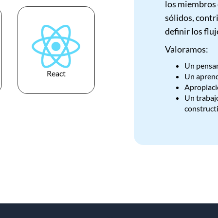
los miembros 
sólidos, contr
definir los flu
Valoramos:
Un pensam
React
Un aprendi
Apropiació
Un trabaj
construct