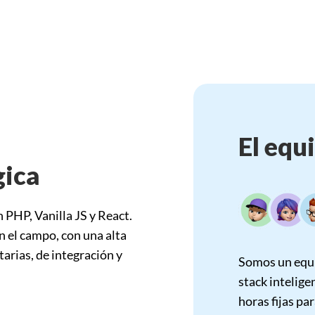
El equ
gica
PHP, Vanilla JS y React.
n el campo, con una alta
arias, de integración y
Somos un equi
stack intelige
horas fijas p