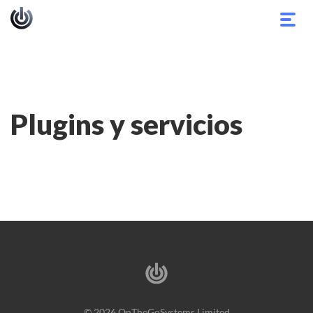
Alter
nave
Plugins y servicios
© 2026 OnTheGoSystems Limited