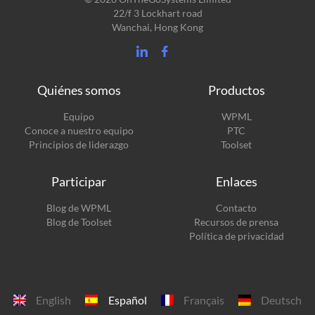
22/f 3 Lockhart road
Wanchai, Hong Kong
Quiénes somos
Productos
(se
Equipo
WPML
(se
abre
Conoce a nuestro equipo
PTC
abre
en
(se
Principios de liderazgo
Toolset
en
una
abre
una
nueva
en
Participar
Enlaces
nueva
ventana)
una
ventana)
nueva
(se
Blog de WPML
Contacto
ventana)
abre
(se
Blog de Toolset
Recursos de prensa
en
abre
Política de privacidad
una
en
nueva
una
ventana)
nueva
ventana)
English
Español
Français
Deutsch