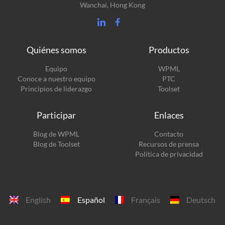
Wanchai, Hong Kong
Quiénes somos
Productos
(se
Equipo
WPML
(se
abre
Conoce a nuestro equipo
PTC
abre
en
(se
Principios de liderazgo
Toolset
en
una
abre
una
nueva
en
Participar
Enlaces
nueva
ventana)
una
ventana)
nueva
(se
Blog de WPML
Contacto
ventana)
abre
(se
Blog de Toolset
Recursos de prensa
en
abre
Política de privacidad
una
en
nueva
una
ventana)
nueva
ventana)
English
Español
Français
Deutsch