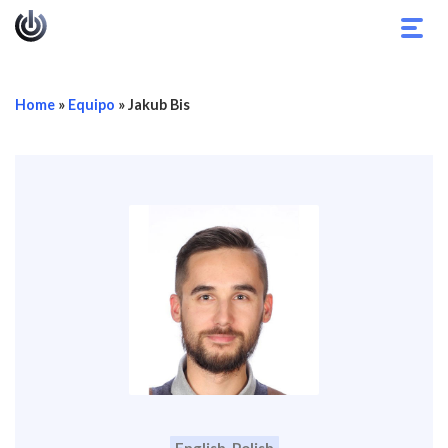
Alter
nave
Home
»
Equipo
»
Jakub Bis
English, Polish