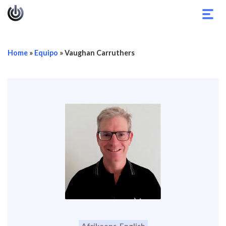
Alter
nave
Home
»
Equipo
»
Vaughan Carruthers
Afrikaans, English