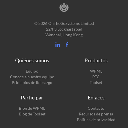
© 2026 OnTheGoSystems Limited
22/f 3 Lockhart road
Wanchai, Hong Kong
Quiénes somos
Productos
(se
Equipo
WPML
(se
abre
Conoce a nuestro equipo
PTC
abre
en
(se
Principios de liderazgo
Toolset
en
una
abre
una
nueva
en
Participar
Enlaces
nueva
ventana)
una
ventana)
nueva
(se
Blog de WPML
Contacto
ventana)
abre
(se
Blog de Toolset
Recursos de prensa
en
abre
Política de privacidad
una
en