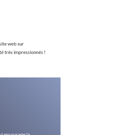
 site web sur
é très impressionnés !
ui encourage la