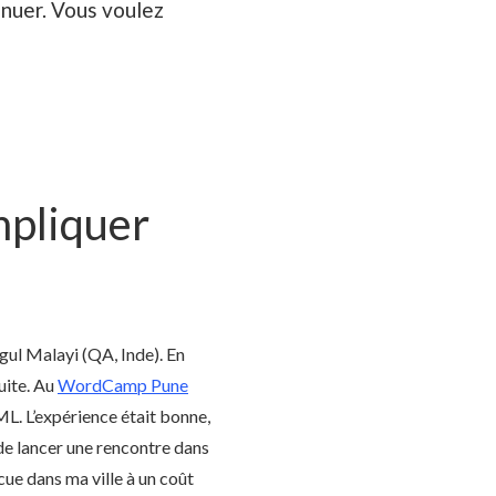
inuer. Vous voulez
mpliquer
ul Malayi (QA, Inde). En
uite. Au
WordCamp Pune
ML. L’expérience était bonne,
é de lancer une rencontre dans
écue dans ma ville à un coût