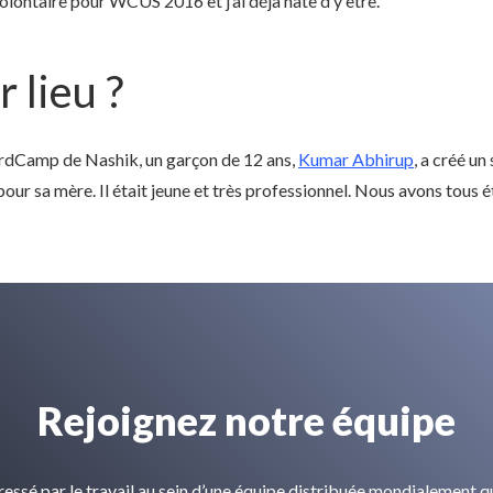
olontaire pour WCUS 2016 et j’ai déjà hâte d’y être.
 lieu ?
WordCamp de Nashik, un garçon de 12 ans,
Kumar Abhirup
, a créé un
a mère. Il était jeune et très professionnel. Nous avons tous ét
Rejoignez notre équipe
ressé par le travail au sein d’une équipe distribuée mondialement q