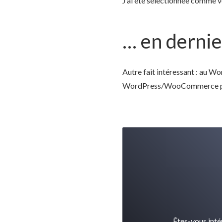
J’ai été sélectionnée comme v
… en dernier
Autre fait intéressant : au 
WordPress/WooCommerce pour s
Êtes-vous inté