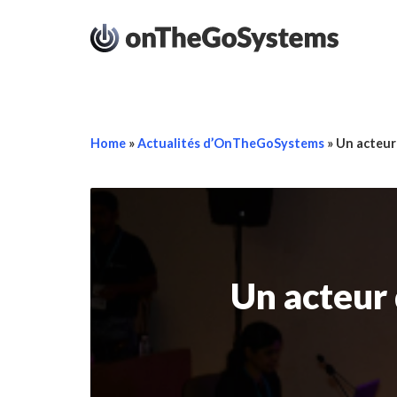
Home
»
Actualités d’OnTheGoSystems
»
Un acteur
Un acteur 