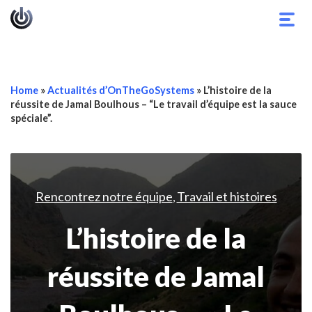
Basc
la
navig
Home
»
Actualités d’OnTheGoSystems
»
L’histoire de la
réussite de Jamal Boulhous – “Le travail d’équipe est la sauce
spéciale”.
Rencontrez notre équipe
Travail et histoires
,
L’histoire de la
réussite de Jamal