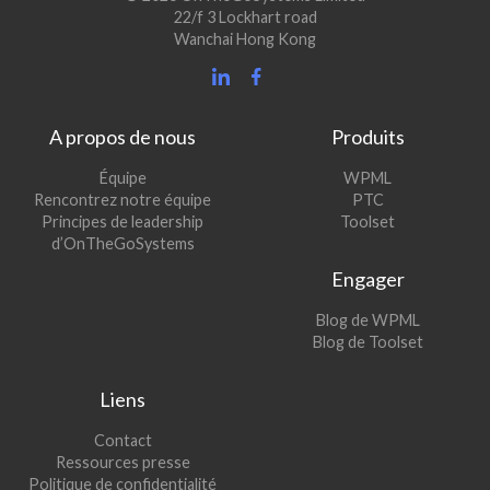
22/f 3 Lockhart road
Wanchai Hong Kong
A propos de nous
Produits
(s’ouvre
Équipe
WPML
(s’ouvre
dans
Rencontrez notre équipe
PTC
dans
une
(s’ouvre
Principes de leadership
Toolset
une
nouvelle
dans
d’OnTheGoSystems
nouvelle
fenêtre)
une
Engager
fenêtre)
nouvelle
fenêtre)
(s’ouvre
Blog de WPML
dans
(s’ouvre
Blog de Toolset
une
dans
nouvelle
une
Liens
fenêtre)
nouvelle
fenêtre)
Contact
Ressources presse
Politique de confidentialité