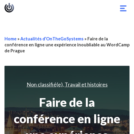
Basc
la
navig
Home
»
Actualités d’OnTheGoSystems
»
Faire de la
conférence en ligne une expérience inoubliable au WordCamp
de Prague
Non classifié(e)
Travail et histoires
,
Faire de la
conférence en ligne