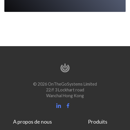
© 2026 OnTheGoSystems Limited
22/f 3 Lockhart road
Wanchai Hong Kong
A propos de nous
Produits