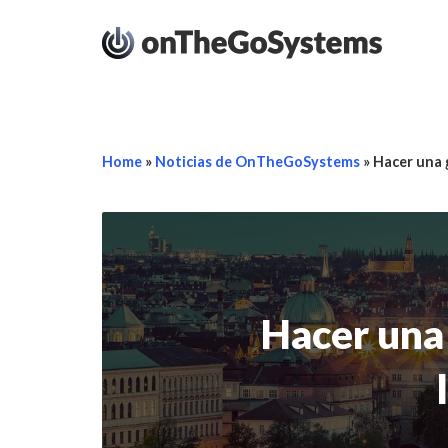
Home
»
Noticias de OnTheGoSystems
»
Hacer una 
Hacer una 