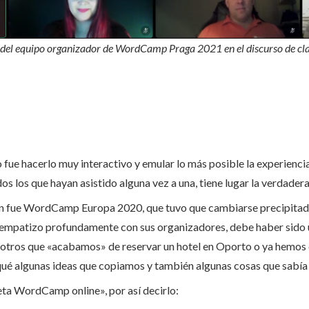
 del equipo organizador de WordCamp Praga 2021 en el discurso de cl
 fue hacerlo muy interactivo y emular lo más posible la experiencia
s los que hayan asistido alguna vez a una, tiene lugar la verdad
ón fue WordCamp Europa 2020, que tuvo que cambiarse precipitad
y empatizo profundamente con sus organizadores, debe haber sido u
otros que «acabamos» de reservar un hotel en Oporto o ya hemos 
qué algunas ideas que copiamos y también algunas cosas que sabía 
ceta WordCamp online», por así decirlo: