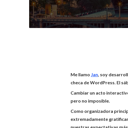
Me llamo
Jan
, soy desarro
checa de WordPress. El sá
Cambiar un acto interactivo
pero no imposible.
Como organizadora principa
extremadamente gratificante
nuestras expectativas más