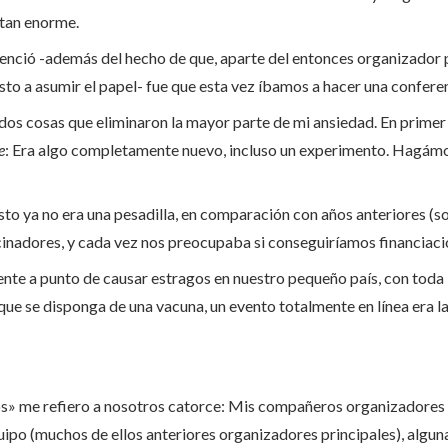
 tan enorme.
enció -además del hecho de que, aparte del entonces organizador p
to a asumir el papel- fue que esta vez íbamos a hacer una conferen
 dos cosas que eliminaron la mayor parte de mi ansiedad. En primer
e
: Era algo completamente nuevo, incluso un experimento. Hagám
sto ya no era una pesadilla, en comparación con años anteriores (
inadores, y cada vez nos preocupaba si conseguiríamos financiació
nte a punto de causar estragos en nuestro pequeño país, con toda
que se disponga de una vacuna, un evento totalmente en línea era la
s» me refiero a nosotros catorce: Mis compañeros organizadore
quipo (muchos de ellos anteriores organizadores principales), algun