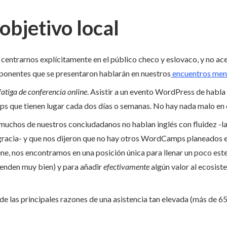
objetivo local
 centrarnos explícitamente en el público checo y eslovaco, y no a
 ponentes que se presentaron hablarán en nuestros
encuentros men
fatiga de conferencia online
. Asistir a un evento WordPress de habla 
 que tienen lugar cada dos días o semanas. No hay nada malo en e
muchos de nuestros conciudadanos no hablan inglés con fluidez -la
sgracia- y que nos dijeron que no hay otros WordCamps planeados 
ene, nos encontramos en una posición única para llenar un poco este
ienden muy bien) y para añadir
efectivamente
algún valor al ecosis
a de las principales razones de una asistencia tan elevada (más de 6