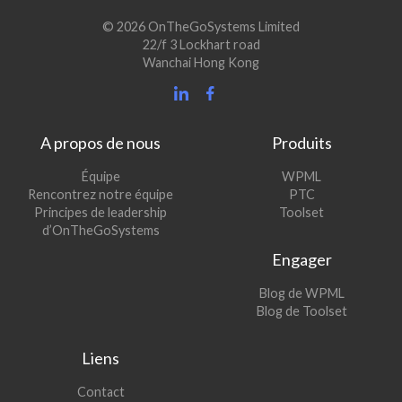
© 2026 OnTheGoSystems Limited
22/f 3 Lockhart road
Wanchai Hong Kong
A propos de nous
Produits
(s’ouvre
Équipe
WPML
(s’ouvre
dans
Rencontrez notre équipe
PTC
dans
une
(s’ouvre
Principes de leadership
Toolset
une
nouvelle
dans
d’OnTheGoSystems
nouvelle
fenêtre)
une
Engager
fenêtre)
nouvelle
fenêtre)
(s’ouvre
Blog de WPML
dans
(s’ouvre
Blog de Toolset
une
dans
nouvelle
une
Liens
fenêtre)
nouvelle
fenêtre)
Contact