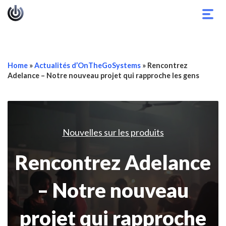
Basc
la
navig
Home
»
Actualités d’OnTheGoSystems
»
Rencontrez
Adelance – Notre nouveau projet qui rapproche les gens
Nouvelles sur les produits
Rencontrez Adelance
– Notre nouveau
projet qui rapproche