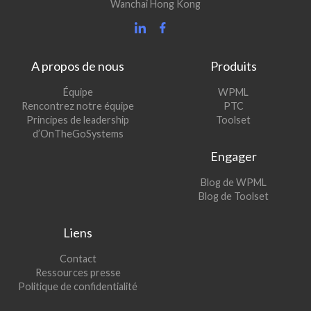
Wanchai Hong Kong
A propos de nous
Produits
(s’ouvre
Équipe
WPML
(s’ouvre
dans
Rencontrez notre équipe
PTC
dans
une
(s’ouvre
Principes de leadership
Toolset
une
nouvelle
dans
d’OnTheGoSystems
nouvelle
fenêtre)
une
Engager
fenêtre)
nouvelle
fenêtre)
(s’ouvre
Blog de WPML
dans
(s’ouvre
Blog de Toolset
une
dans
nouvelle
une
Liens
fenêtre)
nouvelle
fenêtre)
Contact
Ressources presse
Politique de confidentialité