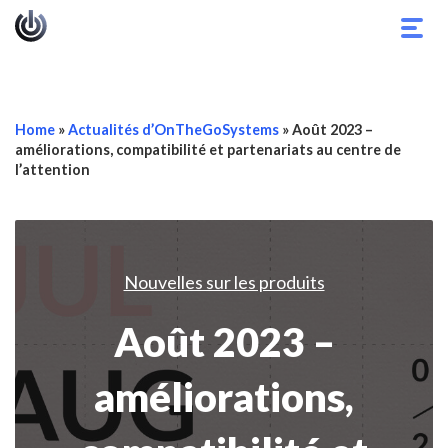
Basc
la
navig
Home
»
Actualités d’OnTheGoSystems
»
Août 2023 –
améliorations, compatibilité et partenariats au centre de
l’attention
Nouvelles sur les produits
Août 2023 –
améliorations,