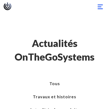
Basc
la
navig
Actualités
OnTheGoSystems
Tous
Travaux et histoires