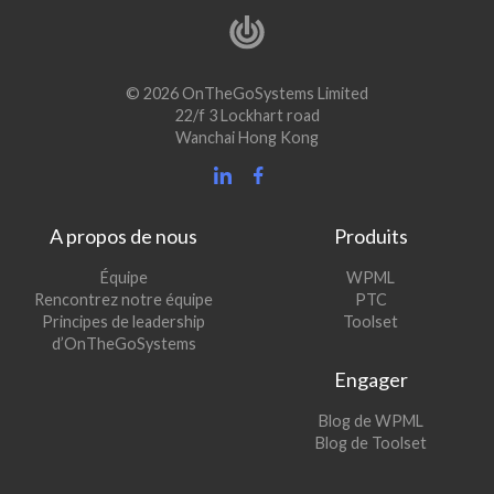
© 2026 OnTheGoSystems Limited
22/f 3 Lockhart road
Wanchai Hong Kong
A propos de nous
Produits
(s’ouvre
Équipe
WPML
(s’ouvre
dans
Rencontrez notre équipe
PTC
dans
une
(s’ouvre
Principes de leadership
Toolset
une
nouvelle
dans
d’OnTheGoSystems
nouvelle
fenêtre)
une
Engager
fenêtre)
nouvelle
fenêtre)
(s’ouvre
Blog de WPML
dans
(s’ouvre
Blog de Toolset
une
dans
nouvelle
une