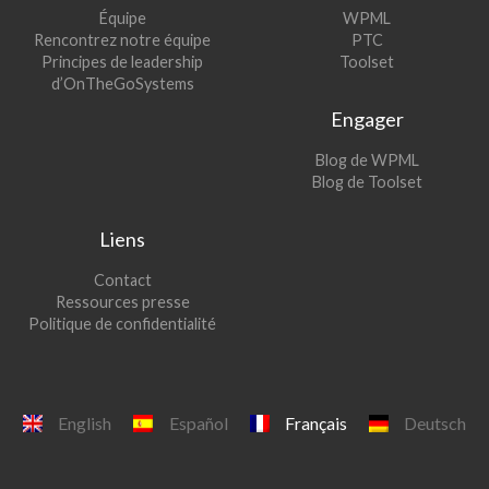
(s’ouvre
Équipe
WPML
(s’ouvre
dans
Rencontrez notre équipe
PTC
dans
une
(s’ouvre
Principes de leadership
Toolset
une
nouvelle
dans
d’OnTheGoSystems
nouvelle
fenêtre)
une
Engager
fenêtre)
nouvelle
fenêtre)
(s’ouvre
Blog de WPML
dans
(s’ouvre
Blog de Toolset
une
dans
nouvelle
une
Liens
fenêtre)
nouvelle
fenêtre)
Contact
Ressources presse
Politique de confidentialité
English
Español
Français
Deutsch