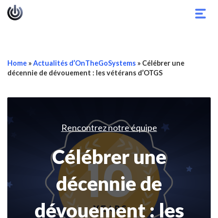
Basc
la
navig
Home
»
Actualités d’OnTheGoSystems
»
Célébrer une
décennie de dévouement : les vétérans d’OTGS
Rencontrez notre équipe
Célébrer une
décennie de
dévouement : les