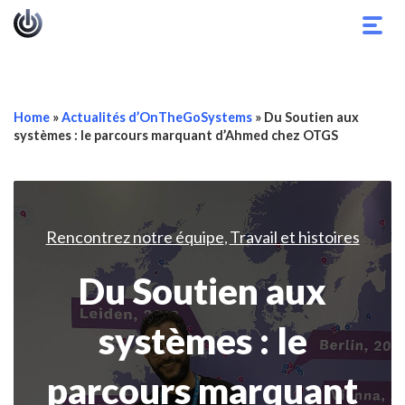
Basc
la
navig
Home
»
Actualités d’OnTheGoSystems
»
Du Soutien aux
systèmes : le parcours marquant d’Ahmed chez OTGS
Rencontrez notre équipe
Travail et histoires
,
Du Soutien aux
systèmes : le
parcours marquant