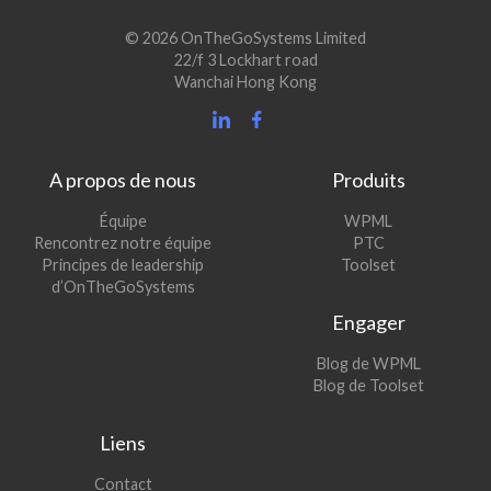
© 2026 OnTheGoSystems Limited
22/f 3 Lockhart road
Wanchai Hong Kong
A propos de nous
Produits
(s’ouvre
Équipe
WPML
(s’ouvre
dans
Rencontrez notre équipe
PTC
dans
une
(s’ouvre
Principes de leadership
Toolset
une
nouvelle
dans
d’OnTheGoSystems
nouvelle
fenêtre)
une
Engager
fenêtre)
nouvelle
fenêtre)
(s’ouvre
Blog de WPML
dans
(s’ouvre
Blog de Toolset
une
dans
nouvelle
une
Liens
fenêtre)
nouvelle
fenêtre)
Contact