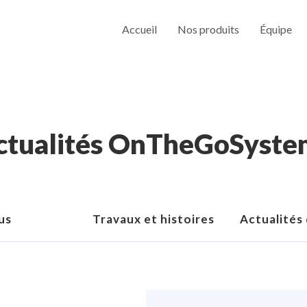
Accueil
Nos produits
Équipe
ctualités OnTheGoSyste
us
Travaux et histoires
Actualités