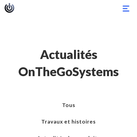
Basc
la
navig
Actualités
OnTheGoSystems
Tous
Travaux et histoires