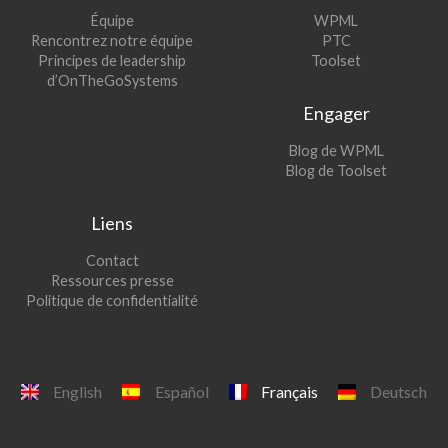
(s’ouvre
Équipe
WPML
(s’ouvre
dans
Rencontrez notre équipe
PTC
dans
une
(s’ouvre
Principes de leadership
Toolset
une
nouvelle
dans
d’OnTheGoSystems
nouvelle
fenêtre)
une
Engager
fenêtre)
nouvelle
fenêtre)
(s’ouvre
Blog de WPML
dans
(s’ouvre
Blog de Toolset
une
dans
nouvelle
une
Liens
fenêtre)
nouvelle
fenêtre)
Contact
Ressources presse
Politique de confidentialité
English
Español
Français
Deutsch