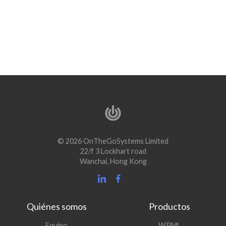
© 2026 OnTheGoSystems Limited
22/f 3 Lockhart road
Wanchai, Hong Kong
Quiénes somos
Productos
(se
Equipo
WPML