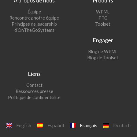
A propos de nous
Produits
(s’ouvre
Équipe
WPML
(s’ouvre
dans
Rencontrez notre équipe
PTC
dans
une
(s’ouvre
Principes de leadership
Toolset
une
nouvelle
dans
d’OnTheGoSystems
nouvelle
fenêtre)
une
Engager
fenêtre)
nouvelle
fenêtre)
(s’ouvre
Blog de WPML
dans
(s’ouvre
Blog de Toolset
une
dans
nouvelle
une
Liens
fenêtre)
nouvelle
fenêtre)
Contact
Ressources presse
Politique de confidentialité
English
Español
Français
Deutsch