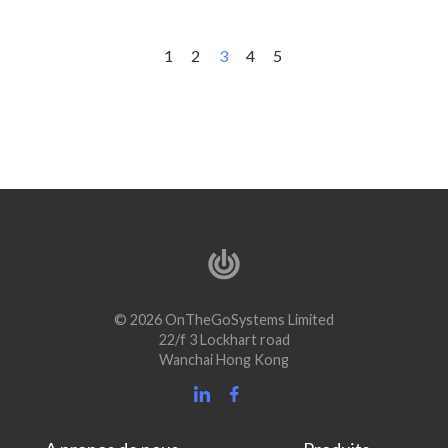
1
2
3
4
5
© 2026 OnTheGoSystems Limited
22/f 3 Lockhart road
Wanchai Hong Kong