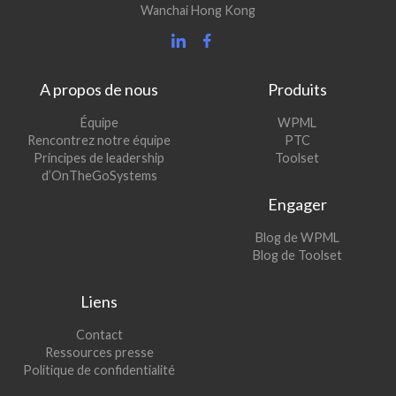
Wanchai Hong Kong
A propos de nous
Produits
(s’ouvre
Équipe
WPML
(s’ouvre
dans
Rencontrez notre équipe
PTC
dans
une
(s’ouvre
Principes de leadership
Toolset
une
nouvelle
dans
d’OnTheGoSystems
nouvelle
fenêtre)
une
Engager
fenêtre)
nouvelle
fenêtre)
(s’ouvre
Blog de WPML
dans
(s’ouvre
Blog de Toolset
une
dans
nouvelle
une
Liens
fenêtre)
nouvelle
fenêtre)
Contact
Ressources presse
Politique de confidentialité