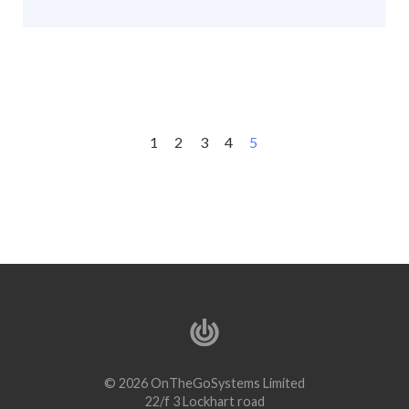
1
2
3
4
5
© 2026 OnTheGoSystems Limited
22/f 3 Lockhart road