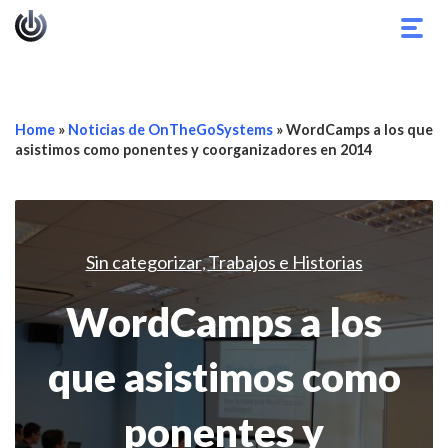
Alter
nave
Home
»
Noticias de OnTheGoSystems
»
WordCamps a los que
asistimos como ponentes y coorganizadores en 2014
Sin categorizar
Trabajos e Historias
,
WordCamps a los
que asistimos como
ponentes y