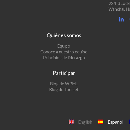
22/f 3 Lock
Wanchai, H
Quiénes somos
Equipo
Conoce a nuestro equipo
Principios de liderazgo
Participar
(se
Blog de WPML
abre
(se
Blog de Toolset
en
abre
una
en
nueva
una
ventana)
nueva
ventana)
English
Español