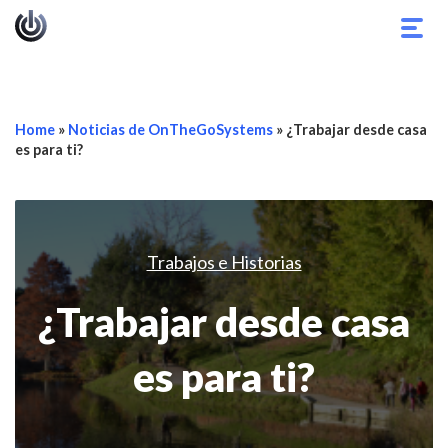
Alter
nave
Home
»
Noticias de OnTheGoSystems
»
¿Trabajar desde casa
es para ti?
Trabajos e Historias
¿Trabajar desde casa
es para ti?