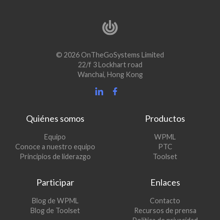
© 2026 OnTheGoSystems Limited
22/f 3 Lockhart road
Wanchai, Hong Kong
Quiénes somos
Productos
(se
Equipo
WPML
(se
abre
Conoce a nuestro equipo
PTC
abre
en
(se
Principios de liderazgo
Toolset
en
una
abre
una
nueva
en
Participar
Enlaces
nueva
ventana)
una
ventana)
nueva
(se
Blog de WPML
Contacto
ventana)
abre
(se
Blog de Toolset
Recursos de prensa
en
abre