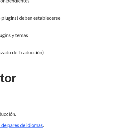
ción pendientes
 plugins) deben establecerse
ugins y temas
anzado de Traducción)
tor
ducción.
 de pares de idiomas
.