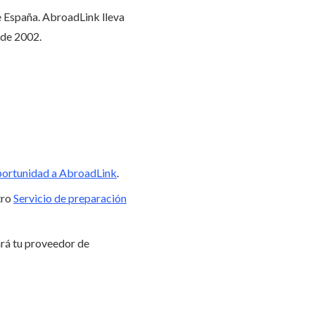
e España. AbroadLink lleva
sde 2002.
portunidad a AbroadLink
.
tro
Servicio de preparación
rá tu proveedor de