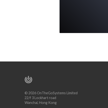
© 2026 OnTheGoSystems Limited
22/f 3 Lockhart road
Wanchai, Hong Kong