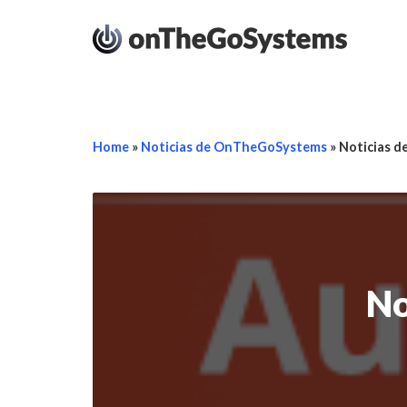
Home
»
Noticias de OnTheGoSystems
»
Noticias d
No