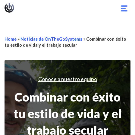
Alter
nave
Home
»
Noticias de OnTheGoSystems
»
Combinar con éxito
tu estilo de vida y el trabajo secular
Conoce a nuestro equipo
Combinar con éxito
tu estilo de vida y el
trabajo secular