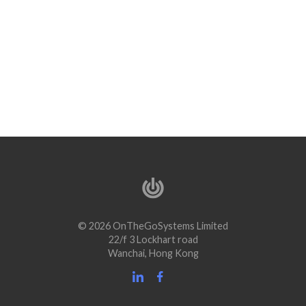
© 2026 OnTheGoSystems Limited
22/f 3 Lockhart road
Wanchai, Hong Kong