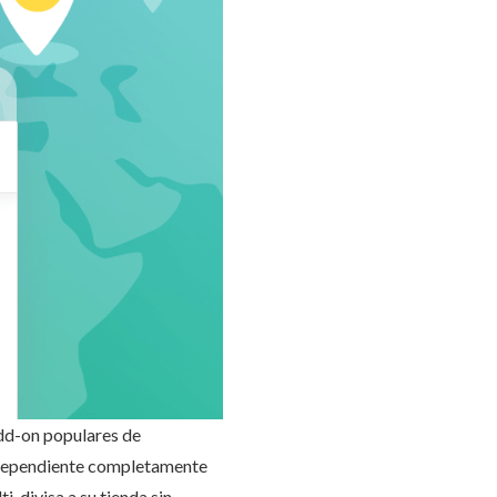
add-on populares de
ndependiente completamente
-divisa a su tienda sin