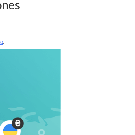
ones
.0
.