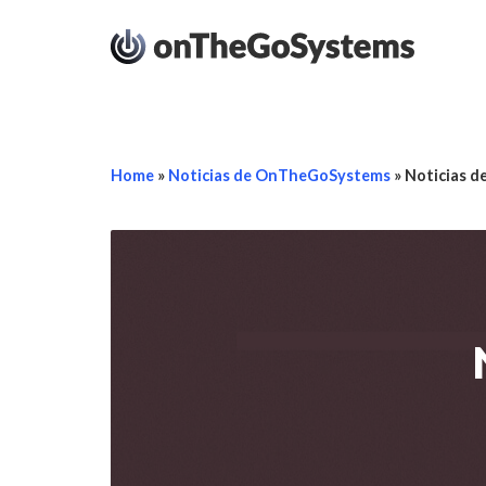
Home
»
Noticias de OnTheGoSystems
»
Noticias d