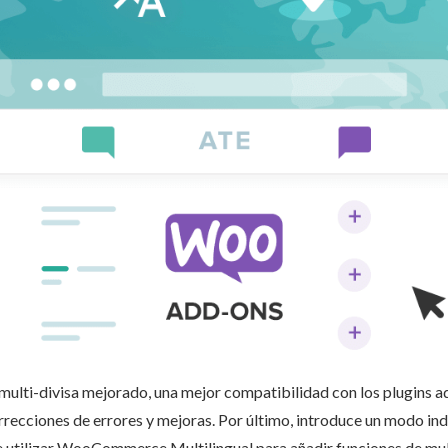
multi-divisa mejorado, una mejor compatibilidad con los plugins 
cciones de errores y mejoras. Por último, introduce un modo i
 utilizar WooCommerce Multilingual para añadir funciones de multi