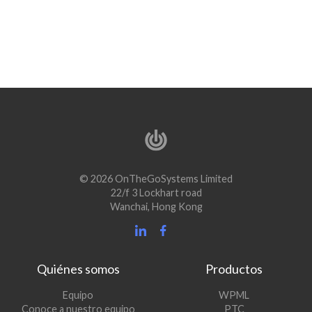
© 2026 OnTheGoSystems Limited
22/f 3 Lockhart road
Wanchai, Hong Kong
Quiénes somos
Productos
(se
Equipo
WPML
(se
abre
Conoce a nuestro equipo
PTC