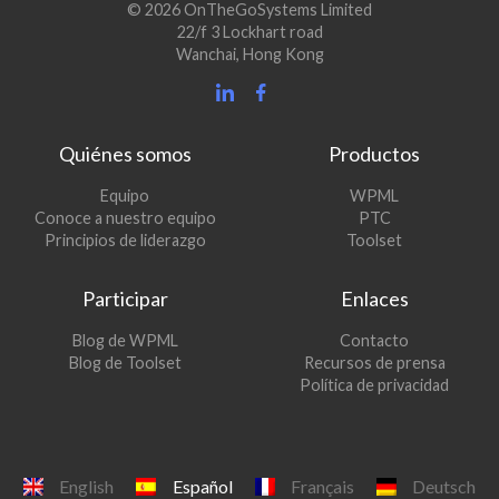
© 2026 OnTheGoSystems Limited
22/f 3 Lockhart road
Wanchai, Hong Kong
Quiénes somos
Productos
(se
Equipo
WPML
(se
abre
Conoce a nuestro equipo
PTC
abre
en
(se
Principios de liderazgo
Toolset
en
una
abre
una
nueva
en
Participar
Enlaces
nueva
ventana)
una
ventana)
nueva
(se
Blog de WPML
Contacto
ventana)
abre
(se
Blog de Toolset
Recursos de prensa
en
abre
Política de privacidad
una
en
nueva
una
ventana)
nueva
ventana)
English
Español
Français
Deutsch