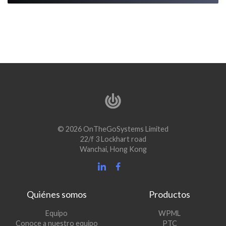
© 2026 OnTheGoSystems Limited
22/f 3 Lockhart road
Wanchai, Hong Kong
Quiénes somos
Productos
(se
Equipo
WPML
(se
abre
Conoce a nuestro equipo
PTC