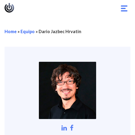
Alter
nave
Home
»
Equipo
»
Dario Jazbec Hrvatin