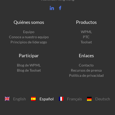
Quiénes somos
Productos
(se
Equipo
WPML
(se
abre
Conoce a nuestro equipo
PTC
abre
en
(se
Principios de liderazgo
Toolset
en
una
abre
una
nueva
en
Participar
Enlaces
nueva
ventana)
una
ventana)
nueva
(se
Blog de WPML
Contacto
ventana)
abre
(se
Blog de Toolset
Recursos de prensa
en
abre
Política de privacidad
una
en
nueva
una
ventana)
nueva
ventana)
English
Español
Français
Deutsch