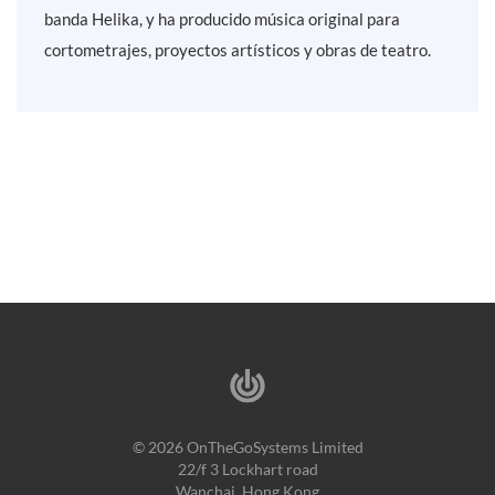
banda Helika, y ha producido música original para
cortometrajes, proyectos artísticos y obras de teatro.
© 2026 OnTheGoSystems Limited
22/f 3 Lockhart road
Wanchai, Hong Kong