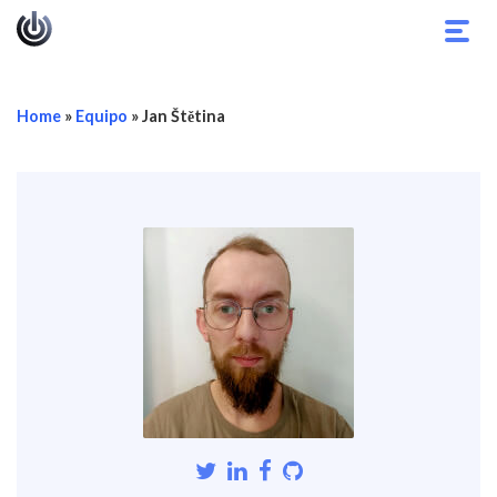
Alter
nave
Home
»
Equipo
»
Jan Štětina