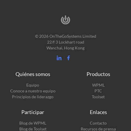
© 2026 OnTheGoSystems Limited
22/f 3 Lockhart road
Wanchai, Hong Kong
Quiénes somos
Productos
(se
Equipo
WPML
(se
abre
Conoce a nuestro equipo
PTC
abre
en
(se
Principios de liderazgo
Toolset
en
una
abre
una
nueva
en
Participar
Enlaces
nueva
ventana)
una
ventana)
nueva
(se
Blog de WPML
Contacto
ventana)
abre
(se
Blog de Toolset
Recursos de prensa