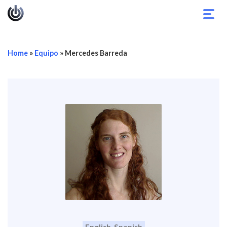
Alter
nave
Home
»
Equipo
»
Mercedes Barreda
English, Spanish