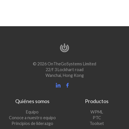
© 2026 OnTheGoSystems Limited
22/f 3 Lockhart road
Wanchai, Hong Kong
Quiénes somos
Productos
(se
Equipo
WPML
(se
abre
Conoce a nuestro equipo
PTC
abre
en
(se
Principios de liderazgo
Toolset
en
una
abre