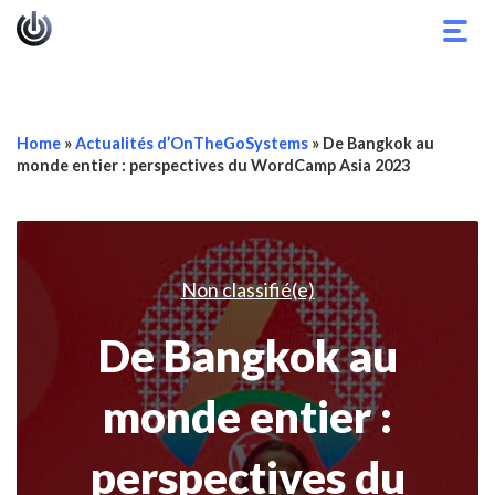
Basc
la
navig
Home
»
Actualités d’OnTheGoSystems
»
De Bangkok au
monde entier : perspectives du WordCamp Asia 2023
Non classifié(e)
De Bangkok au
monde entier :
perspectives du