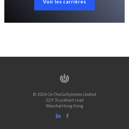
Voir les carrières
© 2026 OnTheGoSystems Limited
22/f 3 Lockhart road
Wanchai Hong Kong