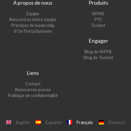
A propos de nous
Produits
(s’ouvre
Équipe
WPML
(s’ouvre
dans
Rencontrez notre équipe
PTC
dans
une
(s’ouvre
Principes de leadership
Toolset
une
nouvelle
dans
d’OnTheGoSystems
nouvelle
fenêtre)
une
Engager
fenêtre)
nouvelle
fenêtre)
(s’ouvre
Blog de WPML
dans
(s’ouvre
Blog de Toolset
une
dans
nouvelle
une
Liens
fenêtre)
nouvelle
fenêtre)
Contact
Ressources presse
Politique de confidentialité
English
Español
Français
Deutsch